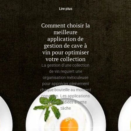
Lire plus
Comment choisir la
meilleure
application de
gestion de cave à
vin pour optimiser
votre collection
La gestion d’une collection
de vin requiert une
organisation méticuleuse
pour apprécier pleinement
chaque bouteille au moment
opportun. Les applications
mobiles dédiées à cette
tâche
Lire plus