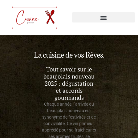
La cuisine de vos Rêves.
Tout savoir sur le
beaujolais nouveau
2025 : dégustation
et accords
gourmands
Chaque année, l’arrivée du
beaujolais nouveau est
synonyme de festivités et de
convivialité. Ce vin primeur,
apprécié pour sa fraîcheur et
ses arômes fruités, se