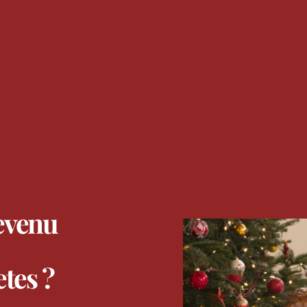
evenu
tes ?