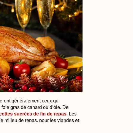
eront généralement ceux qui
e foie gras de canard ou d’oie. De
cettes sucrées de fin de repas
. Les
 milieu de repas, pour les viandes et
des, mais aussi les gibiers aux goûts